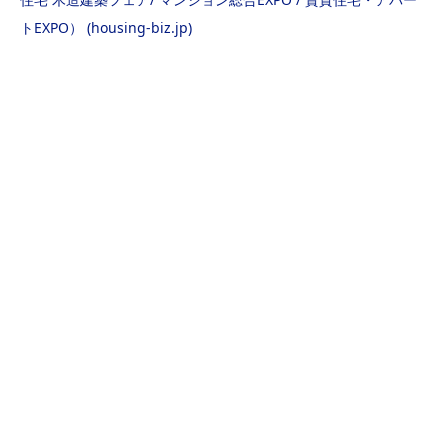
トEXPO） (housing-biz.jp)