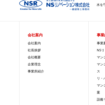
水を
会社案内
事業
会社案内
事業
社長挨拶
NS
会社概要
マン
企業理念
マン
事業所紹介
ス
リ・
マン
案
設備